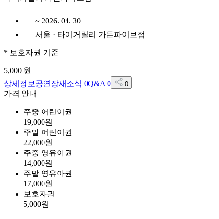
~ 2026. 04. 30
서울 · 타이거릴리 가든파이브점
*
보호자권
기준
5,000
원
상세정보
공연장
새소식
0
Q&A
0
0
가격 안내
주중 어린이권
19,000
원
주말 어린이권
22,000
원
주중 영유아권
14,000
원
주말 영유아권
17,000
원
보호자권
5,000
원