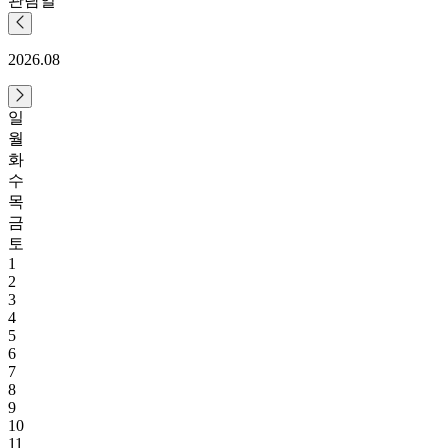
관람일
2026.08
일
월
화
수
목
금
토
1
2
3
4
5
6
7
8
9
10
11