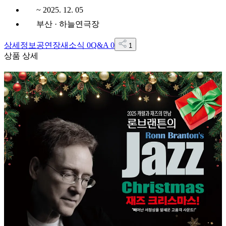
~ 2025. 12. 05
부산 · 하늘연극장
상세정보
공연장
새소식
0
Q&A
0
1
상품 상세