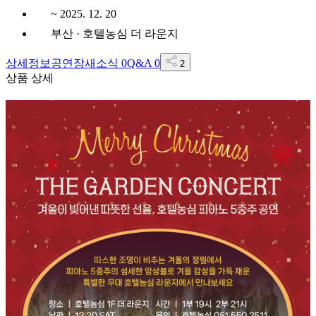
~ 2025. 12. 20
부산 · 호텔농심 더 라운지
상세정보
공연장
새소식
0
Q&A
0
2
상품 상세